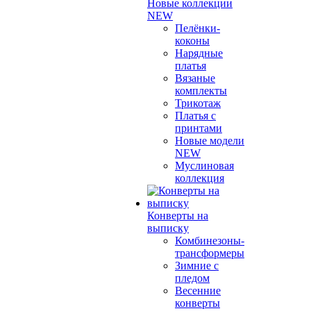
Новые коллекции
NEW
Пелёнки-
коконы
Нарядные
платья
Вязаные
комплекты
Трикотаж
Платья с
принтами
Новые модели
NEW
Муслиновая
коллекция
Конверты на
выписку
Комбинезоны-
трансформеры
Зимние с
пледом
Весенние
конверты