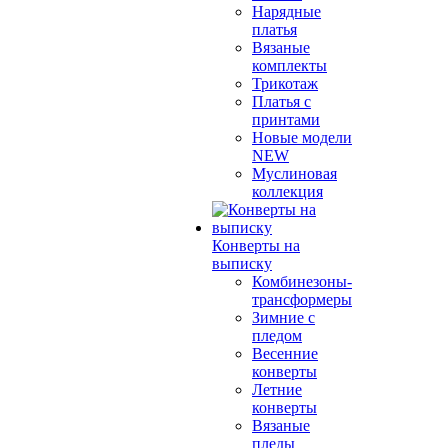
Нарядные
платья
Вязаные
комплекты
Трикотаж
Платья с
принтами
Новые модели
NEW
Муслиновая
коллекция
Конверты на
выписку
Комбинезоны-
трансформеры
Зимние с
пледом
Весенние
конверты
Летние
конверты
Вязаные
пледы