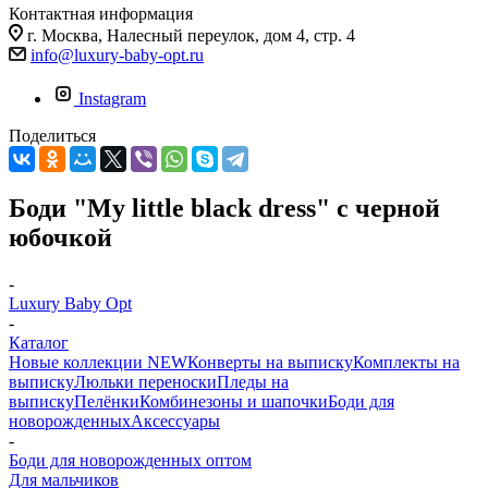
Контактная информация
г. Москва, Налесный переулок, дом 4, стр. 4
info@luxury-baby-opt.ru
Instagram
Поделиться
Боди "My little black dress" с черной
юбочкой
-
Luxury Baby Opt
-
Каталог
Новые коллекции NEW
Конверты на выписку
Комплекты на
выписку
Люльки переноски
Пледы на
выписку
Пелёнки
Комбинезоны и шапочки
Боди для
новорожденных
Аксессуары
-
Боди для новорожденных оптом
Для мальчиков