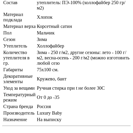
Состав
утеплитель: ПЭ-100% (холлофайбер 250 гр/
м2)
Материал
Хлопок
подклада
Материал верха
Корсетный сатин
Пол
Мальчик
Сезон
Зима
Утеплитель
Холлофайбер
Количество
Зима - 250 г/м2, другие сезоны: лето - 100 г/
утеплителя в
м2, весна-осень - 200 г/м2 (можно изготовить
гр.
любой сезо
Габариты
75х100 см.
Декоративные
Кружево, бант
элементы
Уход за вещами
Ручная стирка при t не более 30С
Температурный
От 0 до -35
режим
Страна бренда
Россия
Производитель
Luxury Baby
Назначение
На выписку