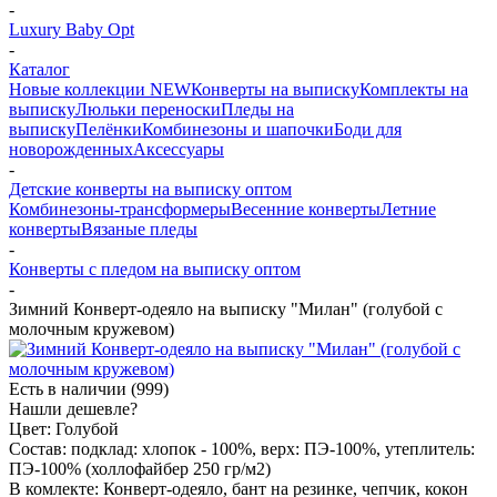
-
Luxury Baby Opt
-
Каталог
Новые коллекции NEW
Конверты на выписку
Комплекты на
выписку
Люльки переноски
Пледы на
выписку
Пелёнки
Комбинезоны и шапочки
Боди для
новорожденных
Аксессуары
-
Детские конверты на выписку оптом
Комбинезоны-трансформеры
Весенние конверты
Летние
конверты
Вязаные пледы
-
Конверты с пледом на выписку оптом
-
Зимний Конверт-одеяло на выписку "Милан" (голубой с
молочным кружевом)
Есть в наличии
(999)
Нашли дешевле?
Цвет:
Голубой
Состав:
подклад: хлопок - 100%, верх: ПЭ-100%, утеплитель:
ПЭ-100% (холлофайбер 250 гр/м2)
В комлекте:
Конверт-одеяло, бант на резинке, чепчик, кокон