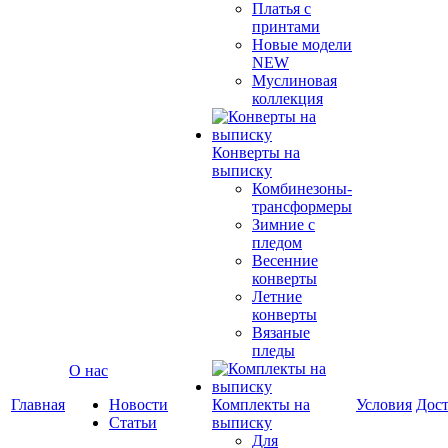
Платья с
принтами
Новые модели
NEW
Муслиновая
коллекция
Конверты на
выписку
Комбинезоны-
трансформеры
Зимние с
пледом
Весенние
конверты
Летние
конверты
Вязаные
пледы
О нас
Главная
Новости
Комплекты на
Условия
Дост
Статьи
выписку
Для