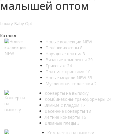
малышей оптом
-
Luxury Baby Opt
-
Каталог
Новые коллекции NEW
Пелёнки-коконы
8
Нарядные платья
3
Вязаные комплекты
29
Трикотаж
24
Платья с принтами
10
Новые модели NEW
35
Муслиновая коллекция
2
Конверты на выписку
Комбинезоны-трансформеры
24
Зимние с пледом
17
Весенние конверты
18
Летние конверты
16
Вязаные пледы
3
Комплекты на выписку