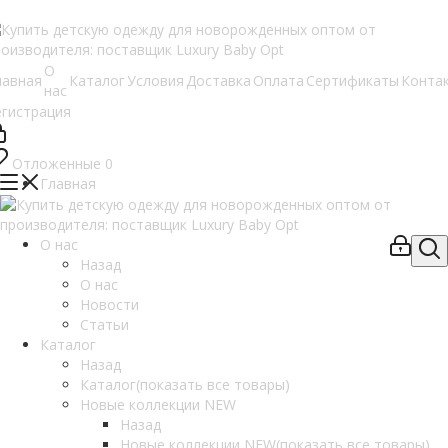
О
лавная
Каталог
Условия
Доставка
Оплата
Сертификаты
Конта
нас
егистрация
Отложенные
0
Главная
О нас
Назад
О нас
Новости
Статьи
Каталог
Назад
Каталог
(показать все товары)
Новые коллекции NEW
Назад
Новые коллекции NEW
(показать все товары)