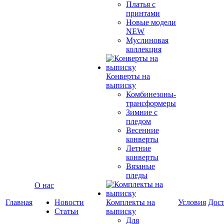
Платья с
принтами
Новые модели
NEW
Муслиновая
коллекция
Конверты на
выписку
Комбинезоны-
трансформеры
Зимние с
пледом
Весенние
конверты
Летние
конверты
Вязаные
пледы
О нас
Главная
Новости
Комплекты на
Условия
Дост
Статьи
выписку
Для