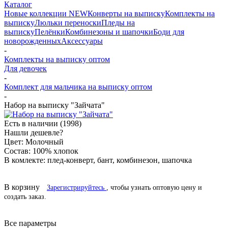
Каталог
Новые коллекции NEW
Конверты на выписку
Комплекты на
выписку
Люльки переноски
Пледы на
выписку
Пелёнки
Комбинезоны и шапочки
Боди для
новорожденных
Аксессуары
-
Комплекты на выписку оптом
Для девочек
-
Комплект для мальчика на выписку оптом
-
Набор на выписку "Зайчата"
Есть в наличии
(1998)
Нашли дешевле?
Цвет:
Молочный
Состав:
100% хлопок
В комлекте:
плед-конверт, бант, комбинезон, шапочка
В корзину
Зарегистрируйтесь
, чтобы узнать оптовую цену и
создать заказ.
Все параметры