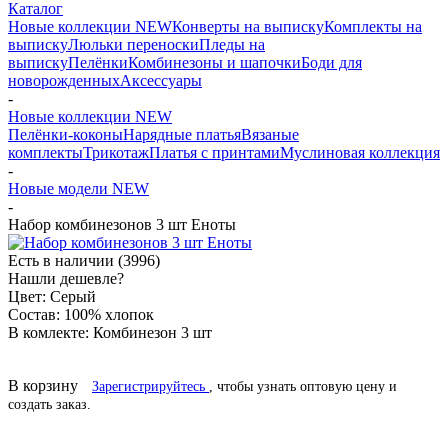
Каталог
Новые коллекции NEW
Конверты на выписку
Комплекты на
выписку
Люльки переноски
Пледы на
выписку
Пелёнки
Комбинезоны и шапочки
Боди для
новорожденных
Аксессуары
-
Новые коллекции NEW
Пелёнки-коконы
Нарядные платья
Вязаные
комплекты
Трикотаж
Платья с принтами
Муслиновая коллекция
-
Новые модели NEW
-
Набор комбинезонов 3 шт Еноты
Есть в наличии
(3996)
Нашли дешевле?
Цвет:
Серый
Состав:
100% хлопок
В комлекте:
Комбинезон 3 шт
В корзину
Зарегистрируйтесь
, чтобы узнать оптовую цену и
создать заказ.