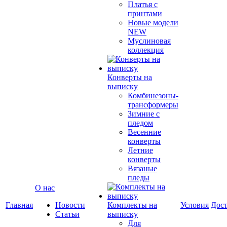
Платья с
принтами
Новые модели
NEW
Муслиновая
коллекция
Конверты на
выписку
Комбинезоны-
трансформеры
Зимние с
пледом
Весенние
конверты
Летние
конверты
Вязаные
пледы
О нас
Главная
Новости
Комплекты на
Условия
Дост
Статьи
выписку
Для