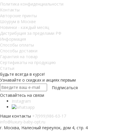
Политика конфиденциальности
Контакты
Авторские принты
Шоурум в Москве
Новинки - каждый месяц
Дистрибуция за пределами РФ
Информация
Способы оплаты
Способы доставки
Гарантия на товар
Сертификаты на продукцию
Статьи
Будьте всегда в курсе!
Узнавайте о скидках и акциях первым
Оставайтесь на связи
Instagram
Наши контакты
+7(999)986-63-17
info@luxury-baby-opt.ru
г. Москва, Налесный переулок, дом 4, стр. 4