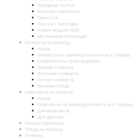
Нарядные платья
Вязаные комплекты
Трикотаж
Платья с принтами
Новые модели NEW
Муслиновая коллекция
Конверты на выписку
Назад
Конверты на выписку
(показать все товары)
Комбинезоны-трансформеры
Зимние с пледом
Весенние конверты
Летние конверты
Вязаные пледы
Комплекты на выписку
Назад
Комплекты на выписку
(показать все товары)
Для мальчиков
Для девочек
Люльки переноски
Пледы на выписку
Пелёнки