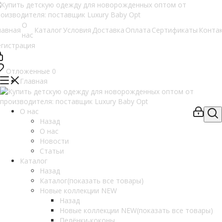
О
лавная
Каталог
Условия
Доставка
Оплата
Сертификаты
Конта
нас
егистрация
Отложенные
0
Главная
О нас
Назад
О нас
Новости
Статьи
Каталог
Назад
Каталог
(показать все товары)
Новые коллекции NEW
Назад
Новые коллекции NEW
(показать все товары)
Пелёнки-коконы