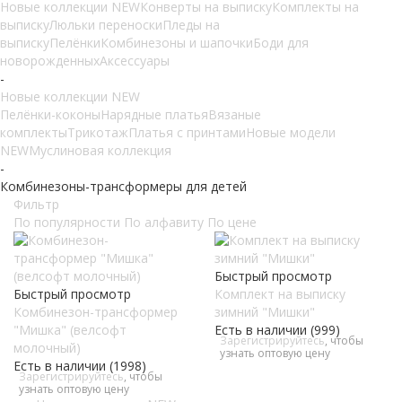
Новые коллекции NEW
Конверты на выписку
Комплекты на
выписку
Люльки переноски
Пледы на
выписку
Пелёнки
Комбинезоны и шапочки
Боди для
новорожденных
Аксессуары
-
Новые коллекции NEW
Пелёнки-коконы
Нарядные платья
Вязаные
комплекты
Трикотаж
Платья с принтами
Новые модели
NEW
Муслиновая коллекция
-
Комбинезоны-трансформеры для детей
Фильтр
По популярности
По алфавиту
По цене
Быстрый просмотр
Быстрый просмотр
Комплект на выписку
Комбинезон-трансформер
зимний "Мишки"
"Мишка" (велсофт
Есть в наличии (999)
Зарегистрируйтесь
, чтобы
молочный)
узнать оптовую цену
Есть в наличии (1998)
Зарегистрируйтесь
, чтобы
узнать оптовую цену