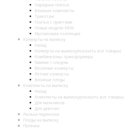
Нарядные платья
Вязаные комплекты
Трикотаж
Платья с принтами
Новые модели NEW
Муслиновая коллекция
Конверты на выписку
Назад
Конверты на выписку
(показать все товары)
Комбинезоны-трансформеры
Зимние с пледом
Весенние конверты
Летние конверты
Вязаные пледы
Комплекты на выписку
Назад
Комплекты на выписку
(показать все товары)
Для мальчиков
Для девочек
Люльки переноски
Пледы на выписку
Пелёнки