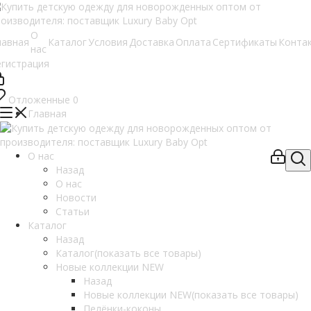
О
лавная
Каталог
Условия
Доставка
Оплата
Сертификаты
Конта
нас
егистрация
Отложенные
0
Главная
О нас
Назад
О нас
Новости
Статьи
Каталог
Назад
Каталог
(показать все товары)
Новые коллекции NEW
Назад
Новые коллекции NEW
(показать все товары)
Пелёнки-коконы